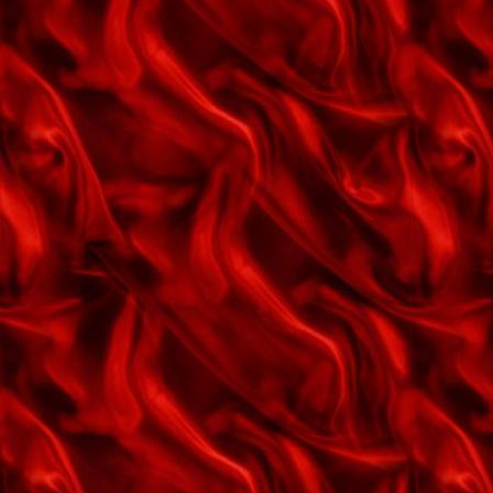
Der gror ikke mos på rullesten
Det er så svært at sige farvel til
den man elsker
Det hele går op
Det kimer nu
Det var på Capri
Det ved du og det ved jeg
Don't fence me in
Du er en usædvanlig dejlig pige
Du kære gamle julemand
Een har mit hjerte
En engel uden vinger
En måneskinstur
En rødmalet hytte
En veninde så dejlig som du
En ærlig kærlig særlig herlig