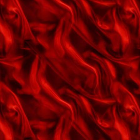
I huset derhjemme
I kiss your hand, madame
I wonder who's kissing her now
I'm gonna sit right down and
write myself a letter
I'm sitting on top of the world
Ingen bryder livets cirkel
Isabella
Isn't it romantic
It's been a long long time
It's magic
Javel, Hr. Hansen
Jeg bliver så ensom
Jeg byder dem en rose
Jeg elsker en pige