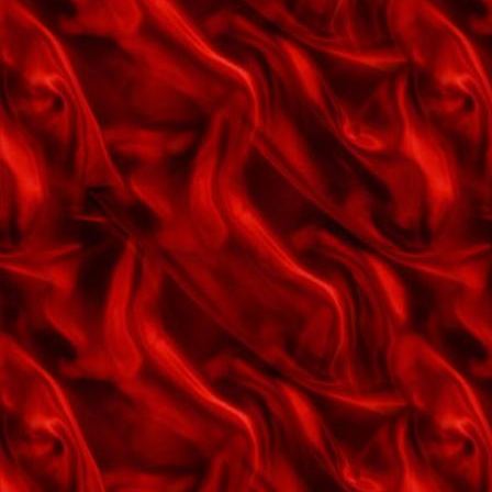
Kærlighedens puslespil
Kærlighedsvalsen
La Paloma
Landbykirkens klokkeklang
Lidt god musik
Lies (løgn)
Lille kammerat
Lille mor
Livet er for os kun kærlighed
Livets karrusel
Lyt til guitarens klang
Lån mig lidt lykke
Mens vi går hjem gennem byen
Min melodi til dig