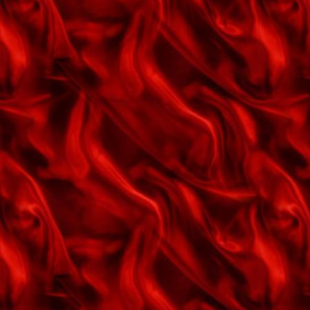
sommer
Er jeg et fjols i kærlighed
Et barn er født i Bethlehem
Et vinterhvidt vidunderland
Fløjt om kærlighed
For altid
Fup eller fakta
Gem et lille smil
Give me love
Glade jul
Glædelig jul
Godnatvalsen
Gyldenlakken
Gå hånd i hånd med dig
Gæstebogen