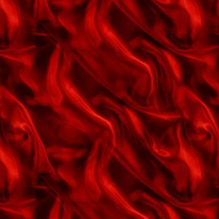
Dejlig er jorden
Den aften du dansed så dejligt
med mig
Den aften sidste sommer
Den allerførste jul
Den allerførste jul
Den gamle gartners sang
Den lille gyldne ring
Den mørke landevej
Den rige og den fattige
Den ta'r vi fra oven a'
Den unge gartners sang
Der er intet der kan få mig til at
glemme dig
Der er tusind skønne sange