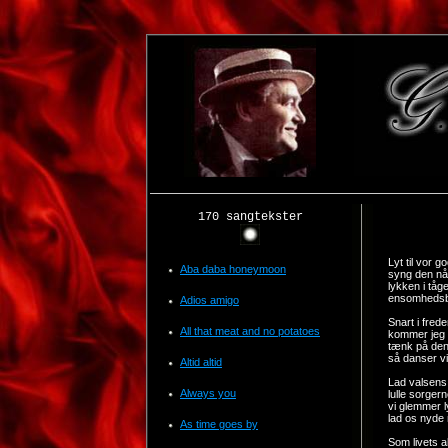
170 sangtekster
Lyt til vor g
Aba daba honeymoon
syng den nå
lykken i tåg
ensomhedsb
Adios amigo
Snart i fred
All that meat and no potatoes
kommer jeg 
tænk på den
så danser vi
Altid altid
Lad valsens b
Always you
lulle sorgern
vi glemmer l
lad os nyde
As time goes by
Som livets a