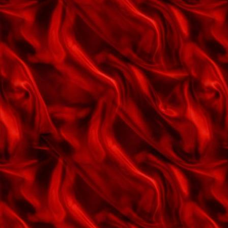
Hedepigen
Hey ho cowboy
Hjem jeg vil så gerne
Hjertets stemme
Holger Danske
How deep is the ocean
Hvide måge
Hvis jeg må
Hvor er det rart
Hånd i hånd ved træet
Højt fra træets grønne top
Hønsefarmen
Hør klokkernes klang
I en robåd til Kina