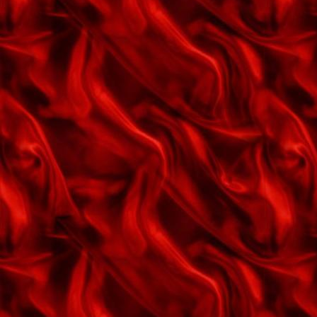
Jeg er kun et gammelt minde
Jeg har sendt en masse roser
Jeg savner mig selv
Jeg vil
Jeg vil vente ved telefonen
Juleaftens alfabet
Julefest - bjældeklang
Julemanden er kommet til byen
Julen har bragt
Julen har englelyd
Julens hemmelighed
Karins dagdrøm
Kondisangen
Kære gamle julemand
Kærlighedens cocktail