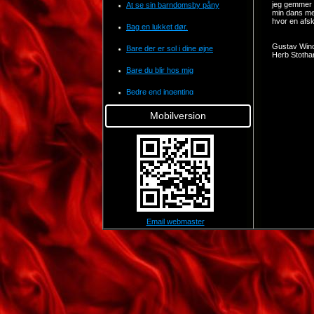
jeg gemmer
At se sin barndomsby påny
min dans me
hvor en afs
Bag en lukket dør.
Gustav Winc
Bare der er sol i dine øjne
Herb Stotha
Bare du blir hos mig
Bedre end ingenting
Bjældeklang
Mobilversion
Blå roser til en blond pige
Breve i sandet
Bøn til mine forældre
C'est si bon
Email webmaster
Can anyone explain
Ciao ciao bambina
Cruising down the river
Danse med dig ind i lykken
Decembersangen