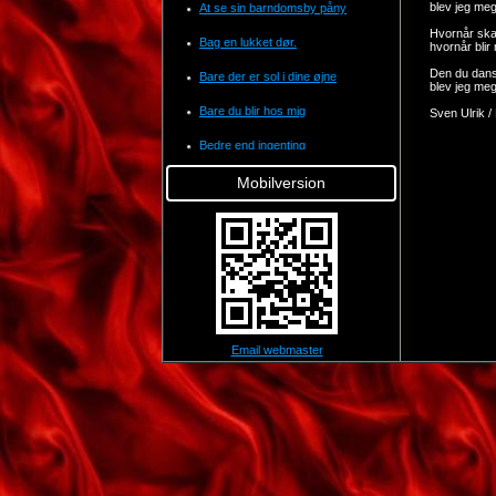
blev jeg mege
At se sin barndomsby påny
Hvornår ska
Bag en lukket dør.
hvornår blir 
Den du dans
Bare der er sol i dine øjne
blev jeg mege
Bare du blir hos mig
Sven Ulrik /
Bedre end ingenting
Bjældeklang
Mobilversion
Blå roser til en blond pige
Breve i sandet
Bøn til mine forældre
C'est si bon
Email webmaster
Can anyone explain
Ciao ciao bambina
Cruising down the river
Danse med dig ind i lykken
Decembersangen