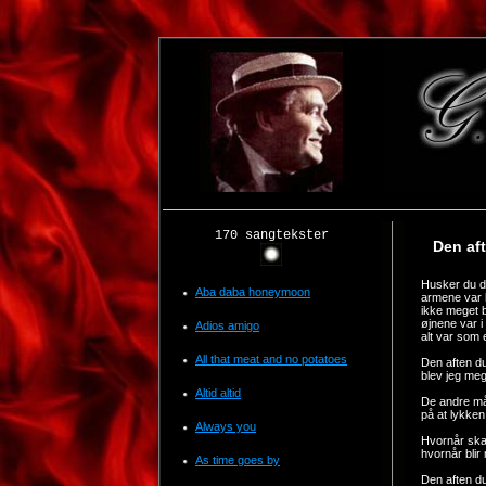
170 sangtekster
Den af
Husker du d
Aba daba honeymoon
armene var l
ikke meget b
øjnene var i
Adios amigo
alt var som 
All that meat and no potatoes
Den aften du
blev jeg mege
Altid altid
De andre må
på at lykken
Always you
Hvornår ska
hvornår blir 
As time goes by
Den aften du