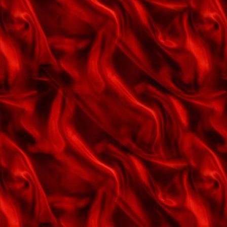
I huset derhjemme
I kiss your hand, madame
I wonder who's kissing her now
I'm gonna sit right down and
write myself a letter
I'm sitting on top of the world
Ingen bryder livets cirkel
Isabella
Isn't it romantic
It's been a long long time
It's magic
Javel, Hr. Hansen
Jeg bliver så ensom
Jeg byder dem en rose
Jeg elsker en pige