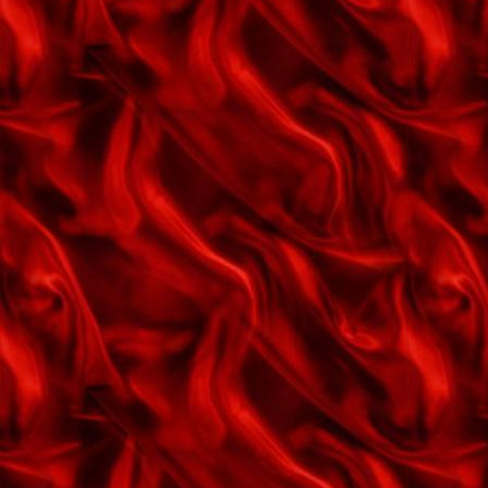
Dejlig er jorden
Den aften du dansed så dejligt
med mig
Den aften sidste sommer
Den allerførste jul
Den allerførste jul
Den gamle gartners sang
Den lille gyldne ring
Den mørke landevej
Den rige og den fattige
Den ta'r vi fra oven a'
Den unge gartners sang
Der er intet der kan få mig til at
glemme dig
Der er tusind skønne sange