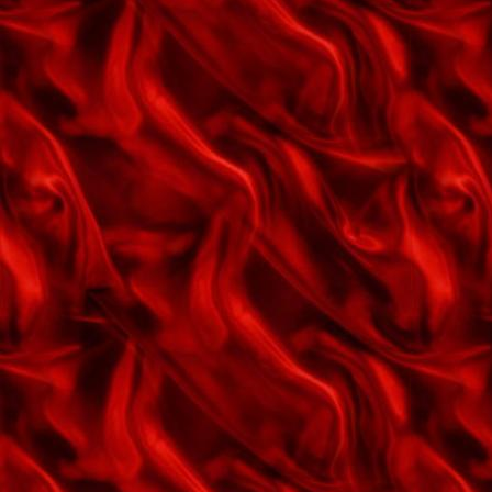
Hedepigen
Hey ho cowboy
Hjem jeg vil så gerne
Hjertets stemme
Holger Danske
How deep is the ocean
Hvide måge
Hvis jeg må
Hvor er det rart
Hånd i hånd ved træet
Højt fra træets grønne top
Hønsefarmen
Hør klokkernes klang
I en robåd til Kina