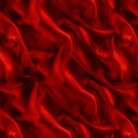
Der gror ikke mos på rullesten
Det er så svært at sige farvel til
den man elsker
Det hele går op
Det kimer nu
Det var på Capri
Det ved du og det ved jeg
Don't fence me in
Du er en usædvanlig dejlig pige
Du kære gamle julemand
Een har mit hjerte
En engel uden vinger
En måneskinstur
En rødmalet hytte
En veninde så dejlig som du
En ærlig kærlig særlig herlig