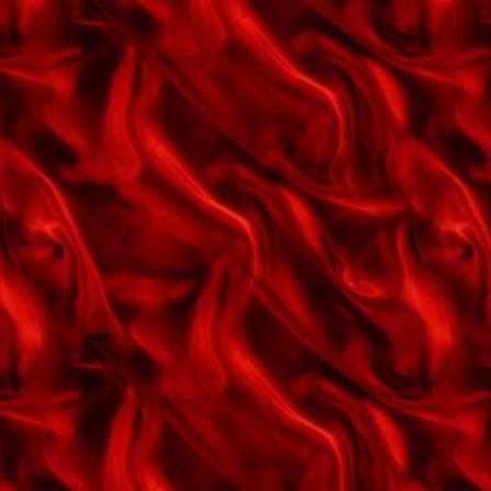
Jeg er kun et gammelt minde
Jeg har sendt en masse roser
Jeg savner mig selv
Jeg vil
Jeg vil vente ved telefonen
Juleaftens alfabet
Julefest - bjældeklang
Julemanden er kommet til byen
Julen har bragt
Julen har englelyd
Julens hemmelighed
Karins dagdrøm
Kondisangen
Kære gamle julemand
Kærlighedens cocktail