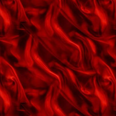
sommer
Er jeg et fjols i kærlighed
Et barn er født i Bethlehem
Et vinterhvidt vidunderland
Fløjt om kærlighed
For altid
Fup eller fakta
Gem et lille smil
Give me love
Glade jul
Glædelig jul
Godnatvalsen
Gyldenlakken
Gå hånd i hånd med dig
Gæstebogen