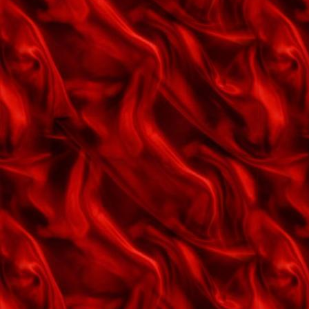
Kærlighedens puslespil
Kærlighedsvalsen
La Paloma
Landbykirkens klokkeklang
Lidt god musik
Lies (løgn)
Lille kammerat
Lille mor
Livet er for os kun kærlighed
Livets karrusel
Lyt til guitarens klang
Lån mig lidt lykke
Mens vi går hjem gennem byen
Min melodi til dig